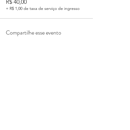
R$ 40,00
+ R$ 1,00 de taxa de serviço de ingresso
Compartilhe esse evento
Play Core Kids Atividades Terapêuticas - Rua
Padre Chico 221 cj 611/612 -
CNPJ
44704920000166
- Whatsapp
11 97771-6449
anap.nogueira@playcorekids.com.br